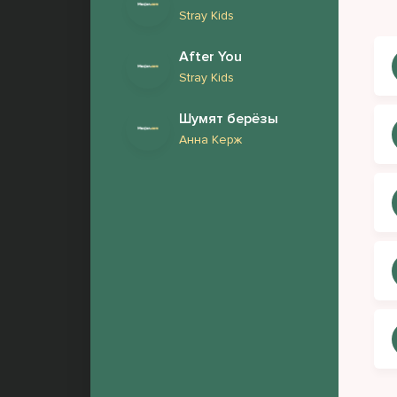
Stray Kids
Hoş 
After You
Hoş 
Stray Kids
Hoş 
Шумят берёзы
Beni
Анна Керж
Yine
Kiml
Hoş 
Hoş 