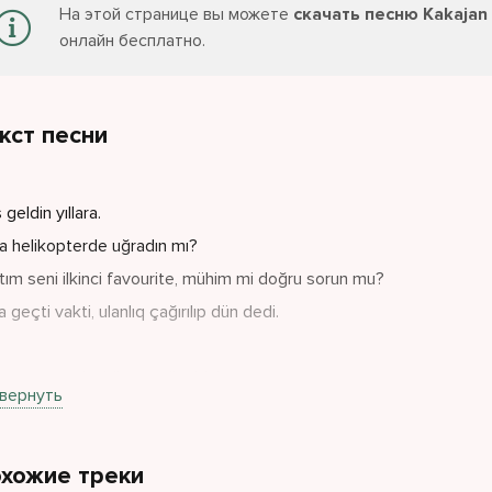
На этой странице вы можете
скачать песню Kakajan
онлайн бесплатно.
кст песни
geldin yıllara.
a helikopterde uğradın mı?
tım seni ilkinci favourite, mühim mi doğru sorun mu?
 geçti vakti, ulanlıq çağırılıp dün dedi.
senem ayrılıp bilmez yıllar bizim.
вернуть
a olan favourite'imiz.
 favquladdesin, biz için bilim lapin yapılı.
хожие треки
er için ilkincil bize en favqıcak akıllı.