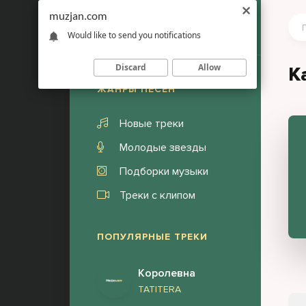
muzjan.com
Would like to send you notifications
Discard
Allow
K
ЖАНРЫ ПЕСЕН
Новые треки
Молодые звезды
Подборки музыки
Треки с клипом
ПОПУЛЯРНЫЕ ТРЕКИ
Королевна
TATITERA