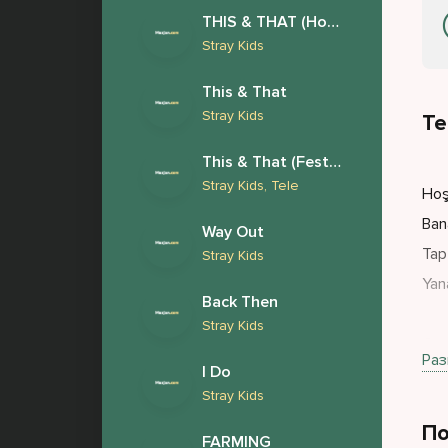
THIS & THAT (Новый Альбом 2026)
Stray Kids
This & That
Stray Kids
Те
This & That (Festival Version)
Stray Kids, Tele
Hoş 
Ban
Way Out
Tap
Stray Kids
Yana
Back Then
Stray Kids
Get
Раз
I Do
San
Stray Kids
Yine
По
Kiml
FARMING