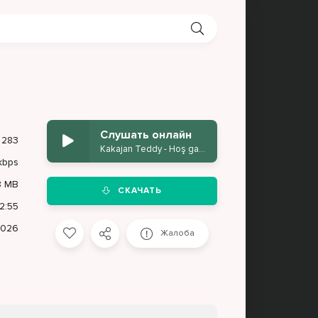
Слушать онлайн
283
Kakajan Teddy - Hoş gal Mekdep
kbps
8 MB
СКАЧАТЬ
2:55
2026
Жалоба