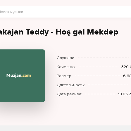
akajan Teddy - Hoş gal Mekdep
Слушали:
Качество:
320 
Размер:
6.6
Длительность:
Дата релиза:
18.05.