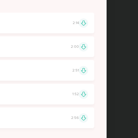
2:14
2:00
2:51
1:52
2:56