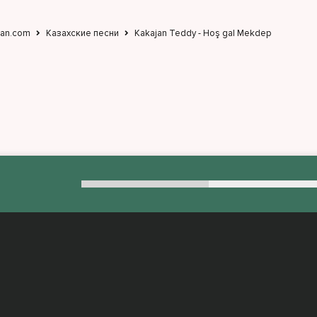
jan.com
Казахские песни
Kakajan Teddy - Hoş gal Mekdep
:
admin@muzjan.com