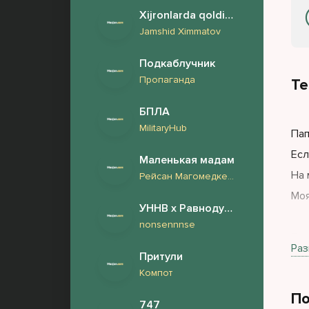
Xijronlarda qoldirib
Jamshid Ximmatov
Подкаблучник
Пропаганда
Те
БПЛА
MilitaryHub
Пап
Есл
Маленькая мадам
На 
Рейсан Магомедкеримов
Моя
УННВ x Равнодушие
nonsennnse
Тём
Раз
Притули
Она
Компот
По
747