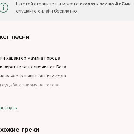
На этой странице вы можете
скачать песню АлСми 
слушайте онлайн бесплатно.
кст песни
ин характер мамина порода
и вкратце эта девочка от Бога
меня часто шипит она как сода
 судьба к такому не готова
ные ресницы карие глаза
вернуть
 смотрит и боится между нами пурга
хожие треки