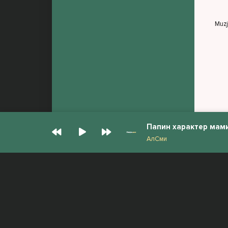
Muz
Папин характер мам
АлСми
© Muzjan.com 2026. Администрация сайта