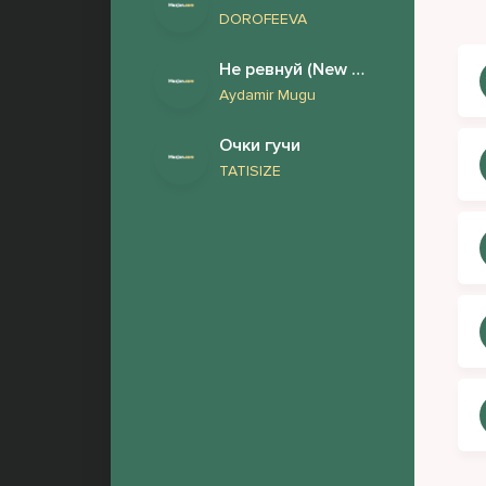
DOROFEEVA
Не ревнуй (New version)
Aydamir Mugu
Очки гучи
TATISIZE