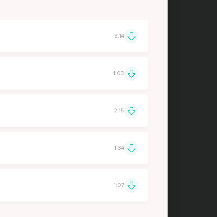
3:14
1:03
2:15
1:34
1:07