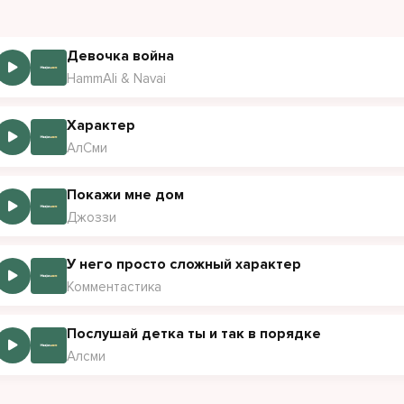
Девочка война
HammAli & Navai
Характер
АлСми
Покажи мне дом
Джоззи
У него просто сложный характер
Комментастика
Послушай детка ты и так в порядке
Алсми