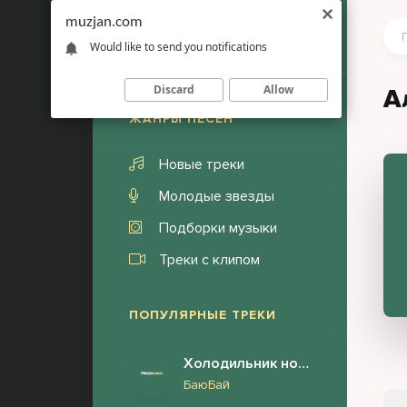
muzjan.com
Would like to send you notifications
Discard
Allow
А
ЖАНРЫ ПЕСЕН
Новые треки
Молодые звезды
Подборки музыки
Треки с клипом
ПОПУЛЯРНЫЕ ТРЕКИ
Холодильник ночью (Полная версия)
БаюБай