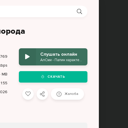
порода
Слушать онлайн
 769
АлСми - Папин характер мамина порода
kbps
4 MB
СКАЧАТЬ
1:55
2026
Жалоба