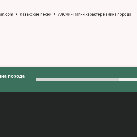
jan.com
Казахские песни
АлСми - Папин характер мамина порода
ина порода
:
admin@muzjan.com