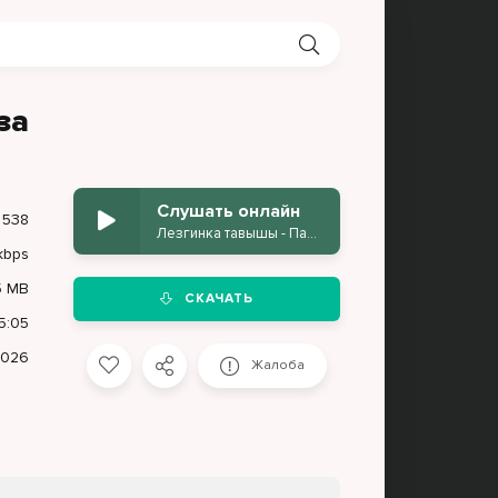
за
Слушать онлайн
 538
Лезгинка тавышы - Пандур кавказа
kbps
5 MB
СКАЧАТЬ
5:05
2026
Жалоба