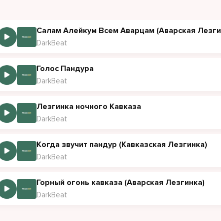
ень черкесский выходит на круг
шится топот и крики вокруг
Салам Алейкум Всем Аварцам (Аварская Лезги
DarkBeat
м Лезгинки, как пламя в груди
 брат, смелее, вперёд выходи
Голос Пандура
DarkBeat
ай, Пандур, громче этой ночью
ть огонь в сердцах пылает что есть мочи
Лезгинка ночного Кавказа
DarkBeat
 Кавказ поднимай свои руки
ть услышат наши горные звуки
Когда звучит пандур (Кавказская Лезгинка)
е ритм чтобы дрогнула земля
DarkBeat
 музыка свободна и жива
Горный огонь кавказа (Аварская Лезгинка)
дур зовёт нас сквозь дым и года
DarkBeat
а Кавказа с нами всегда
ушка плавно выходит вперёд