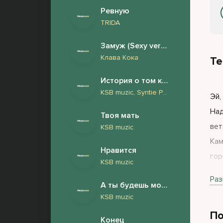
Ревную
TRIDA
Замуж (Sexy version)
Клава Кока
Те
История о том как у нашего барабанщика Андрея обнаружили фимоз и он сделал обрезание
KSB muzic, Syntie Punk
Эй,
Над
Твоя мать
вет
KSB muzic
Кам
Нравится
гор
KSB muzic
Веч
Раз
А ты будешь моей женой
в п
KSB muzic
Ста
По
муз
Конец