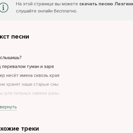
На этой странице вы можете
скачать песню Лезгин
слушайте онлайн бесплатно.
кст песни
 слышишь?
 перевалом туман и заря
ер несёт имена сквозь края
ни хранят наши старые сны
ы для сильных навеки даны
ный очаг разгорается вновь
вернуть
еснях живёт наша вера и кровь
рый Пандур поднимает народ
хожие треки
ыка сердца вперёд нас зовёт