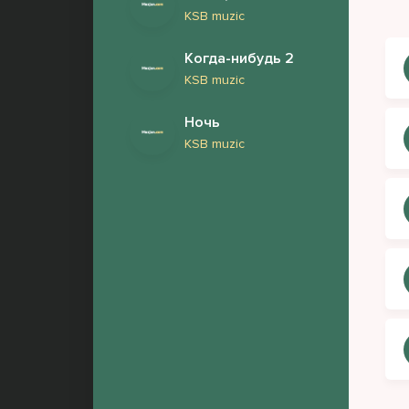
Пар
KSB muzic
слы
Когда-нибудь 2
KSB muzic
Рит
Ночь
Эй,
KSB muzic
Игр
пус
Эй,
Пус
Выш
Это
Пан
Сил
Дев