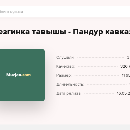
езгинка тавышы - Пандур кавка
Слушали:
3
Качество:
320 
Размер:
11.6
Длительность:
Дата релиза:
16.05.