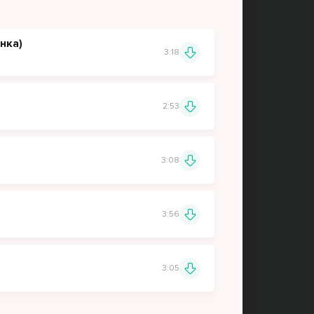
нка)
3:18
2:53
3:08
3:56
3:05