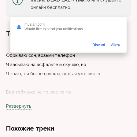
песню DEAD LALI - Никто
или слушайте
онлайн бесплатно.
muzjan.com
Would like to send you notifications
Текст песни
Discard
Allow
Обрываю сон, возьми телефон
Я засыпаю на асфальте и скучаю, но
Я знаю, ты бы не пришла, ведь я уже никто
Без тебя уже не то, все не то
Покажи мне, как надо любить
Развернуть
А не крики переходящих эмоций
Я в переходе на следующей
Похожие треки
На лестничной клетке