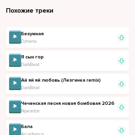
Ты словно песня обо мне
Похожие треки
Безумная
Dzhenis
Я сын гор
DarkBeat
Ай яй яй любовь (Лезгинка remix)
DarkBeat
Чеченская песня новая бомбовая 2026
Nijaradze
Бала
Arcadianca