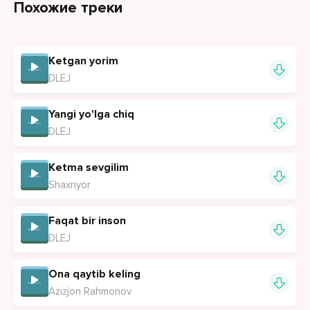
Похожие треки
Faqat uni asra ey hayot
Onam yurgan yo'llar muqaddas
Ketgan yorim
Onam aytgan so'zlar muqaddas
DLEJ
Sochidagi oqlar tabarruk
Sen onamni yig'latma hayot
Yangi yo'lga chiq
DLEJ
Ketma sevgilim
Shaxriyor
Faqat bir inson
DLEJ
Ona qaytib keling
Azizjon Rahmonov