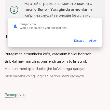
На этой странице вы можете
скачать
песню Suno - Yuragimda armonlarim
ko'p
или слушайте онлайн бесплатно.
muzjan.com
Would like to send you notifications
Текст песни
Discard
Allow
Yuragimda armonlarim ko'p, xatolarim bo'ldi behisob
Bilib-bilmay ranjitdim, ona, endi qalbim to'la iztirob
Har kun meni qilar duolar, jim ko'zlarimga qaraydi
Men sababli ko'ngli og'risa, vijdon meni qiynaydi
Sen onamni yig'latma hayot
Развернуть
Barcha dardni menga ber hayot
U kulsa bas, menga shu jannat