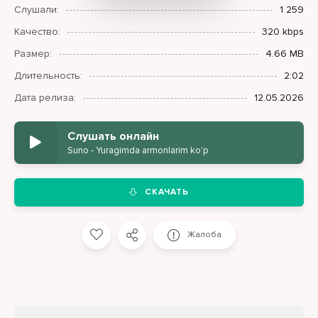
Слушали:
1 259
Качество:
320 kbps
Размер:
4.66 MB
Длительность:
2:02
Дата релиза:
12.05.2026
Слушать онлайн
Suno - Yuragimda armonlarim ko'p
СКАЧАТЬ
Жалоба