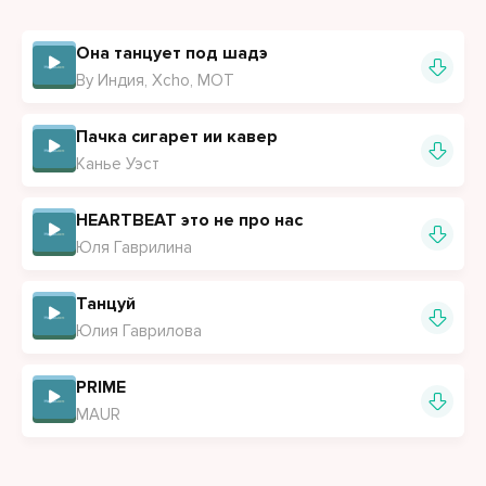
Её парфюм ночи Милана я
На мне костюм типа Сопрано
Она танцует под шадэ
Жди меня там у ресторана
By Индия, Xcho, MOT
Бэй, давай без обмана
Сонными глазами твоими лунными
Пачка сигарет ии кавер
Канье Уэст
Ночами, днями безумными
Я проживаю с тобой (Танцуй и пой)
HEARTBEAT это не про нас
Играя струнами моей души и минутами
Юля Гаврилина
Передвигая маршрутами, снова любуюсь тобой
Танцуй
Юлия Гаврилова
PRIME
MAUR