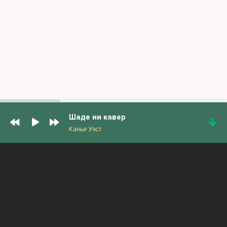
Шаде ии кавер
Канье Уэст