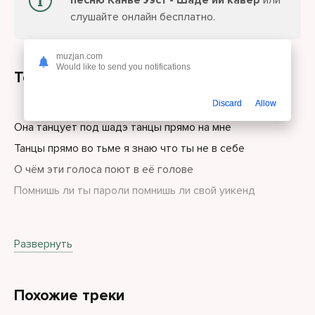
песню Канье Уэст - Шаде ии кавер
или
слушайте онлайн бесплатно.
muzjan.com
Would like to send you notifications
Текст песни
Discard
Allow
Она танцует под шадэ танцы прямо на мне
Танцы прямо во тьме я знаю что ты не в себе
О чём эти голоса поют в её голове
Помнишь ли ты пароли помнишь ли свой уикенд
Да, любит танцы, любит винтаж
Развернуть
Знает мой адрес пятый этаж
Ждут её розы, так же и я
Похожие треки
Отбросим в сторону сомнения