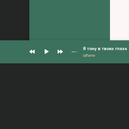
Я тону в твоих глаза
laf1ame
© Muzjan.com 2026. Администрация сайта
Все права защищены.