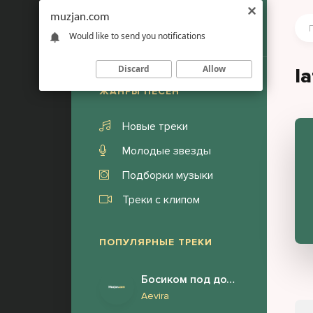
muzjan.com
Would like to send you notifications
Discard
Allow
l
ЖАНРЫ ПЕСЕН
Новые треки
Молодые звезды
Подборки музыки
Треки с клипом
ПОПУЛЯРНЫЕ ТРЕКИ
Босиком под дождём я бегу за тобой
Aevira