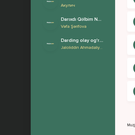
Акулич
Darıxdı Qəlbim Nə Olar Yaz Mənə
Vəfa Şərifova
Darding olay og'rima erkam
Jaloliddin Ahmadaliyev
Muz