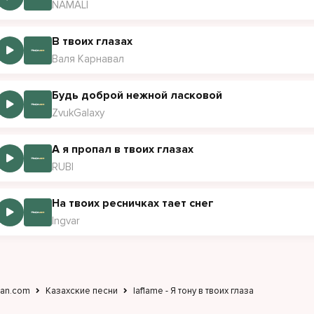
NAMALI
В твоих глазах
Валя Карнавал
Будь доброй нежной ласковой
ZvukGalaxy
А я пропал в твоих глазах
RUBI
На твоих ресничках тает снег
Ingvar
jan.com
Казахские песни
laf1ame - Я тону в твоих глаза