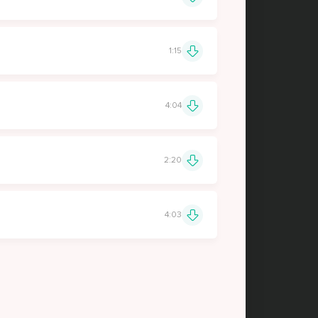
1:15
4:04
2:20
4:03