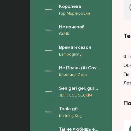
Королева
Гор Мартиросян
Не изчезай
Gut1K
Те
Время и сезон
Lamboginny
Я т
Обн
Не Плачь (Ai Cover)
Ты 
Кристина Corp
Лет
Sen geri gel, gururum beni yeksan eder (Beni kandırmışsın)
JEFF, ECE SEÇKİN
По
Topla git
Kurtuluş Kuş
Ты не любишь его ты всего лишь с ним спишь