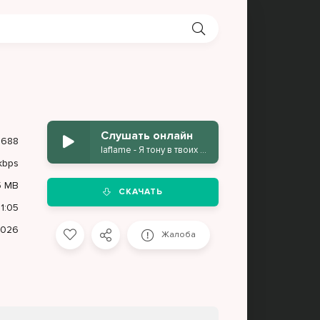
Слушать онлайн
688
laf1ame - Я тону в твоих глаза
kbps
5 MB
СКАЧАТЬ
1:05
2026
Жалоба