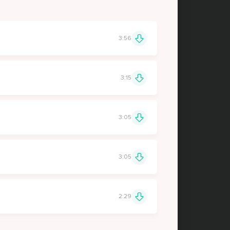
3:56
3:15
3:05
3:05
2:29