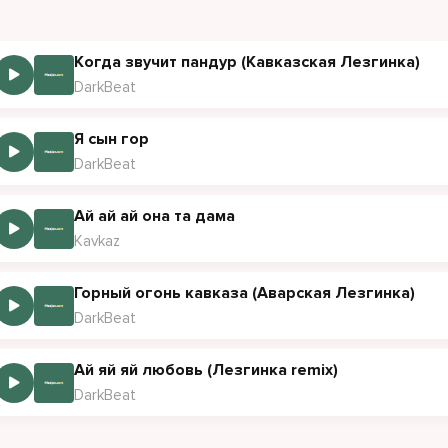
 Аварка, танцуй со мной
Когда звучит пандур (Кавказская Лезгинка)
 луной, над быстрой рекой
DarkBeat
гинка в сердце, дикий огонь
мой Кавказ, ты мой закон
Я сын гор
DarkBeat
 брат, громче музыку дай
Ай ай ай она та дама
ть услышит весь горный край
Kavkaz
свободны, как ветер в горах
а Кавказа в наших сердцах
Горный огонь кавказа (Аварская Лезгинка)
DarkBeat
ные волосы, гордый твой взгляд
Ай яй яй любовь (Лезгинка remix)
как легенда старых бал
DarkBeat
ь молодая, звёзды горят
арабаны снова звучат