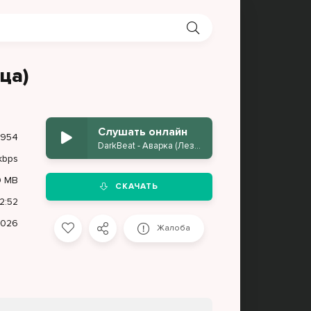
ца)
Слушать онлайн
954
DarkBeat - Аварка (Лезгинка Сердца)
kbps
9 MB
СКАЧАТЬ
2:52
2026
Жалоба