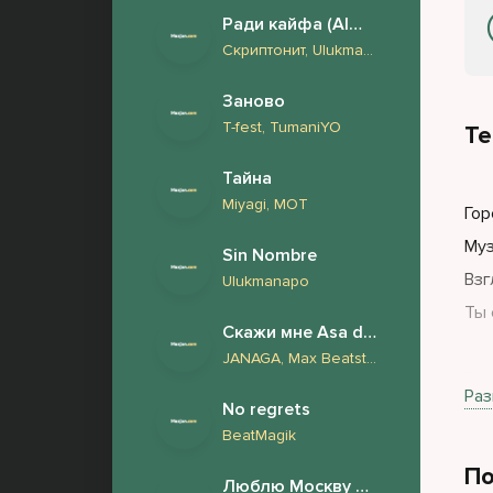
Ради кайфа (Almaz Remix)
Скриптонит, Ulukmanapo, Truwer, V $ X V PRiNCE, Эндшпиль, Miyagi
Заново
T-fest, TumaniYO
Те
Тайна
Miyagi, МОТ
Гор
Муз
Sin Nombre
Взг
Ulukmanapo
Ты 
Скажи мне Asa du 2.0
JANAGA, Max Beatstone, FURSOV, Harddope
Тан
Раз
No regrets
С н
BeatMagik
Бью
По
Эта
Люблю Москву но снится London