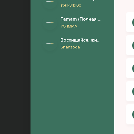
st4lk3rbl0x
Эй,
Tamam (Полная версия)
Под
YG IMMA
Лез
Восхищайся, жизнь одна
Ты 
Shahzoda
Эй,
Пус
Мы 
Сил
Чёр
Ты 
Ноч
И б