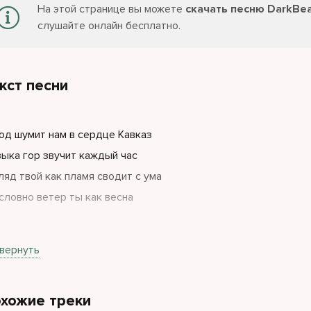
На этой странице вы можете
скачать песню DarkBea
слушайте онлайн бесплатно.
кст песни
од шумит нам в сердце Кавказ
ыка гор звучит каждый час
ляд твой как пламя сводит с ума
словно ветер ты как весна
ец Аварца, огонь и душа
вернуть
ами Лезгинка до утра
тся ритмы, горят глаза
хожие треки
 ночь только для нас