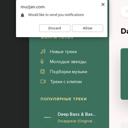
muzjan.com
Would like to send you notifications
Discard
Allow
D
ЖАНРЫ ПЕСЕН
Новые треки
Молодые звезды
Подборки музыки
Треки с клипом
ПОПУЛЯРНЫЕ ТРЕКИ
Deep Bass & Bass Boosted
Disappear (Original Mix) Face to Face