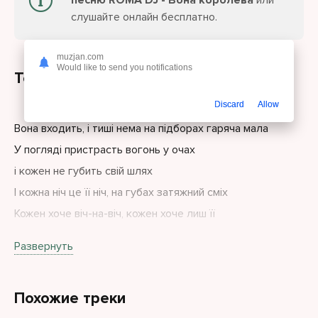
песню ROMA DJ - Вона королева
или
слушайте онлайн бесплатно.
muzjan.com
Would like to send you notifications
Текст песни
Discard
Allow
Вона входить, і тиші нема на підборах гаряча мала
У погляді пристрасть вогонь у очах
і кожен не губить свій шлях
І кожна ніч це її ніч, на губах затяжний сміх
Кожен хоче віч-на-віч, кожен хоче лиш її
Развернуть
Крок за кроком, ближче-ближче серце б'ється наче
скло.
Похожие треки
Хто хотів її зламати, той зламався сам давно.