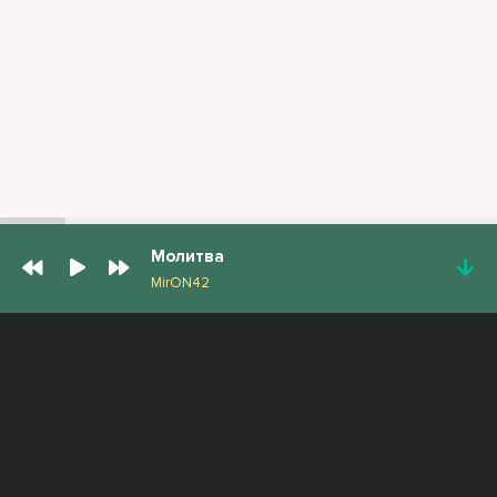
Молитва
MirON42