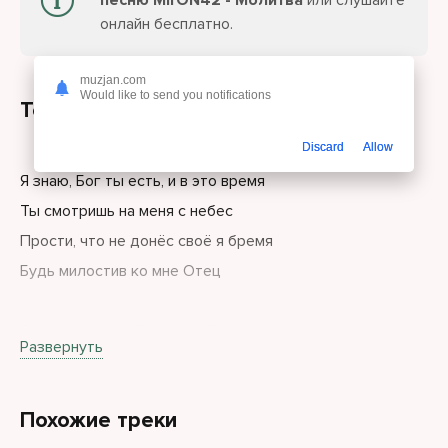
песню MirON42 - Молитва
или слушайте
онлайн бесплатно.
muzjan.com
Would like to send you notifications
Текст песни
Discard
Allow
Я знаю, Бог ты есть, и в это время
Ты смотришь на меня с небес
Прости, что не донёс своё я бремя
Будь милостив ко мне Отец
Я в каждом дне Тебе, мой Бог, молился.
Развернуть
Я в каждом дне искал Тебя.
Но что-то надломилось, оступился.
Похожие треки
Прости, Господь, прости своё дитя