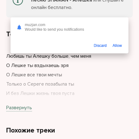
песню SHAMAN - Алёшка
или слушайте
онлайн бесплатно.
muzjan.com
Would like to send you notifications
Текст песни
Discard
Allow
Любишь ты Алешку больше, чем меня
О Лешке ты вздыхаешь зря
О Лешке все твои мечты
Только о Сереге позабыла ты
И без Лешки жизнь твоя пуста
Ты совсем еще наивна и чиста
Развернуть
Наблюдаешь ты за ним издалека
Только между вами слез река
Похожие треки