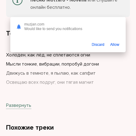
песню Mottaro - Novella
или слушайте
онлайн бесплатно.
muzjan.com
Would like to send you notifications
Текст песни
Discard
Allow
Холоден, как лёд, не сплетаются огни
Мысли тонкие, вибрации, попробуй догони
Движусь в темноте, я пылаю, как сапфит
Освещаю всех подруг, они тягая магнит
Разделают, как ковёр, свои тела на подбор
Развернуть
Но я не ведьмом из сорт, холод за дур
Нет времени любить, попытайся не избить
Похожие треки
Привыкаю быть один и никому не повтори