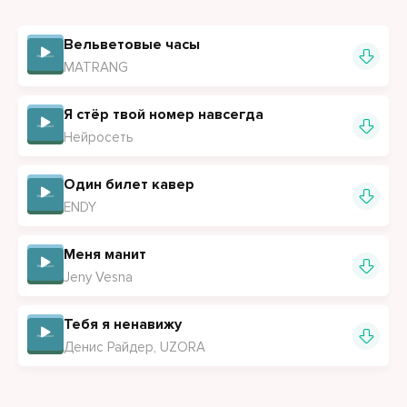
Лезь в мой клан, расхаваю чин
Вельветовые часы
Ненавижу бардак, он меня лжит
MATRANG
Накидал на кощак то, что тебя пронзит
Не выдумывай, бро, не манит твой стрит
Я стёр твой номер навсегда
Нейросеть
Один билет кавер
ENDY
Меня манит
Jeny Vesna
Тебя я ненавижу
Денис Райдер, UZORA