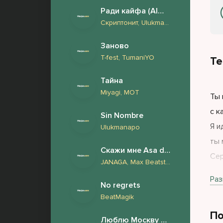
Ради кайфа (Almaz Remix)
Скриптонит, Ulukmanapo, Truwer, V $ X V PRiNCE, Эндшпиль, Miyagi
Заново
T-fest, TumaniYO
Те
Тайна
Miyagi, МОТ
Ты 
с к
Sin Nombre
Я и
Ulukmanapo
ты 
Скажи мне Asa du 2.0
Сер
JANAGA, Max Beatstone, FURSOV, Harddope
даж
Раз
No regrets
Это
BeatMagik
где
По
Люблю Москву но снится London