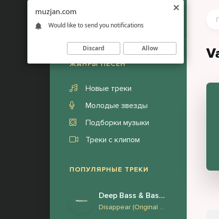
muzjan.com
Would like to send you notifications
Discard
Allow
V
ЖАНРЫ ПЕСЕН
Новые треки
Молодые звезды
Подборки музыки
Треки с клипом
ПОПУЛЯРНЫЕ ТРЕКИ
Deep Bass & Bass Boosted
Disappear (Original Mix) Face to Face