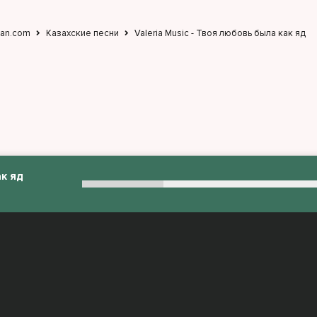
jan.com
Казахские песни
Valeria Music - Твоя любовь была как яд
к яд
:
admin@muzjan.com