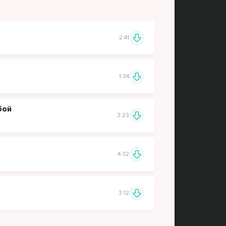
2:41
1:34
бой
3:23
4:32
3:12