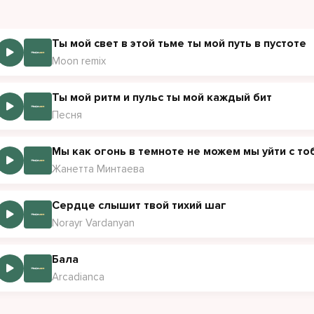
 te lejaman, sirta s'ke zi kap vetë lur
t vera ime qe qem paq qum qe morra nu
Ты мой свет в этой тьме ты мой путь в пустоте
an, jaman, kot zajna im nersume
Moon remix
sët më nume im nxehet inçelini verqum
Ты мой ритм и пульс ты мой каждый бит
Песня
скала тебя среди чужих дорог
ди голосов, где никто не помог
Мы как огонь в темноте не можем мы уйти с то
как свет, что ведёт сквозь туман
Жанетта Минтаева
 далёкий, но тёплый маяк
ыталась забыть, отпустить уйти
Сердце слышит твой тихий шаг
ты в каждом выборе моего пути
Norayr Vardanyan
тот ритм внутри меня звучит,
Бала
вно сердце с тобой говорит
Arcadianca