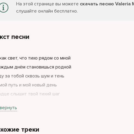
На этой странице вы можете
скачать песню Valeria 
слушайте онлайн бесплатно.
кст песни
как свет, что тихо рядом со мной
аждым днём становишься родной
ду за тобой сквозь шум и тень
мой путь и мой новый день
дце слышит твой тихий шаг
е в паузах, даже в снах
вернуть
т бас как пульс ведёт меня вперёд
 твой голос меня найдёт, mi her acir
хожие треки