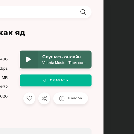
как яд
Слушать онлайн
 436
Valeria Music - Твоя любовь была как яд
kbps
8 MB
СКАЧАТЬ
4:32
2026
Жалоба