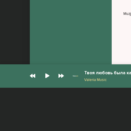
Muz
Твоя любовь была ка
Valeria Music
© Muzjan.com 2026. Администрация сайта