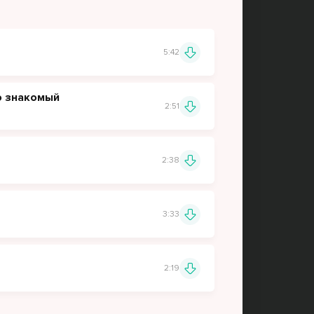
5:42
о знакомый
2:51
2:38
3:33
2:19