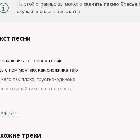
На этой странице вы можете
скачать песню Стасья
слушайте онлайн бесплатно.
кст песни
блаках витаю, голову теряю
ь о нём мечтаю, как снежинка таю
 него так плохо, грустно-одиноко
ьше со мной такого вот подвоха
п, я прошу тебя, мама
вернуть
з, ну, не будь так упряма
овори со мной, мама
хожие треки
 это так надо, мне это так надо