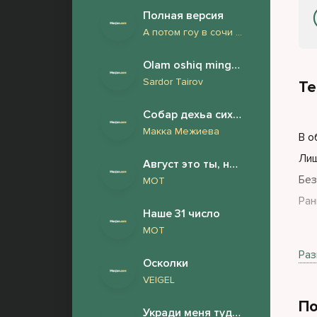
Полная версия
А потом гоу в сочи море пляж
Olam oshiq mingta dilbar
Sardor Tairov
Те
Собар дехьа сих ма ло (Хьа дуьхьа)
Макка Межиева
В о
Лиш
Август это ты, ну жёстко слово печаль теперь мне стало тёзкой
Без
МОТ
Ран
Наше 31 число
МОТ
Сто
Раз
Осколки
Пли
VEIGEL
Пог
По
Мне
Укради меня туда где выше горы