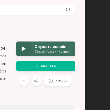
Слушать онлайн
341
Стасья Корсак - Крашевый краш
kbps
6 MB
СКАЧАТЬ
2:52
2026
Жалоба