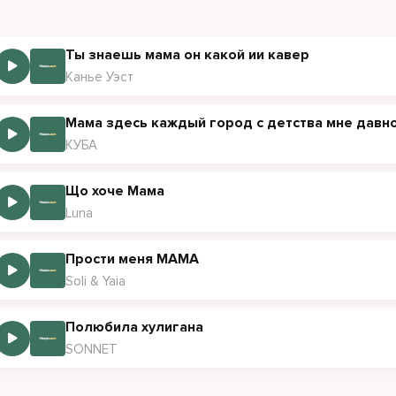
 поделать не знаю
 него пропадаю
Ты знаешь мама он какой ии кавер
юблю его мама
Канье Уэст
крашевый краш, мой самый желанный милаш
краше всех крашей, мой самый желанный милаш
Мама здесь каждый город с детства мне давн
КУБА
 же объясниться мне ночами снится
Що хоче Мама
ердце, словно птица, в небеса стремится
Luna
 сломать преграду да как добиться взгляда?
посоветуй же скорей душевную отраду
Прости меня МАМА
Soli & Yaia
Полюбила хулигана
SONNET