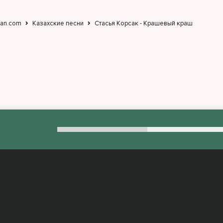
jan.com
Казахские песни
Стасья Корсак - Крашевый краш
:
admin@muzjan.com