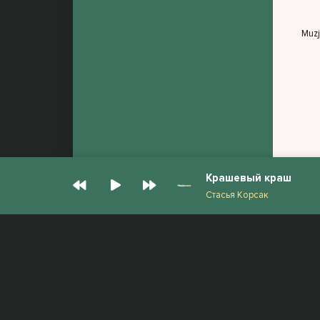
Muz
Крашевый краш
Стасья Корсак
© Muzjan.com 2026. Администрация сайта