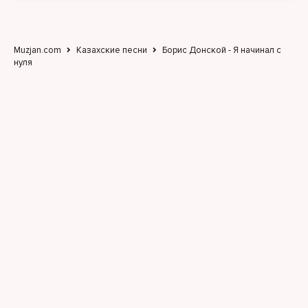
Сколько ни били, я встал и иду до конца
Я поднимусь, суки, и вы вспомните имя бойца
Muzjan.com
Казахские песни
Борис Донской - Я начинал с
нуля
Я видел лица тех кто смеялся в глаза
Теперь их шёпот тише, чем гроза
Я не искал лёгких дорог и наград
я шёл напролом, даже когда падал назад
Пыль на кроссовках мой знак войны
я вырос там, где ломаются сны
Вы говорили поздно я сделал сейчас
я поднимаюсь выше каждой чёртовой фраз
И если мир против я не сверну
Сколько ни давят, я снова встану