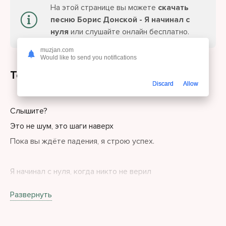
На этой странице вы можете
скачать
песню Борис Донской - Я начинал с
нуля
или слушайте онлайн бесплатно.
muzjan.com
Would like to send you notifications
Текст песни
Discard
Allow
Слышите?
Это не шум, это шаги наверх
Пока вы ждёте падения, я строю успех.
Я начинал с нуля, когда никто не верил
когда закрытые двери проверяли нервы
Развернуть
Город давил на грудь, будто бетонный груз
но я держал удар, превращая страх во вкус