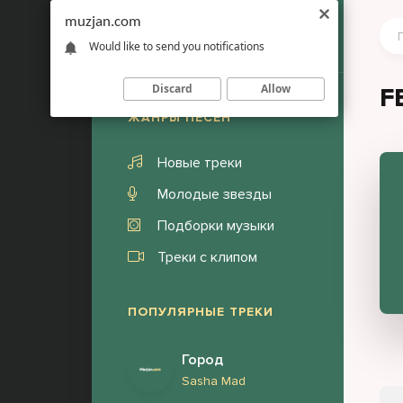
muzjan.com
Would like to send you notifications
Discard
Allow
F
ЖАНРЫ ПЕСЕН
Новые треки
Молодые звезды
Подборки музыки
Треки с клипом
ПОПУЛЯРНЫЕ ТРЕКИ
Город
Sasha Mad