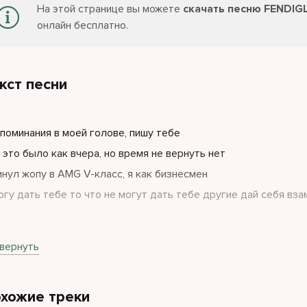
На этой странице вы можете
скачать песню FENDIG
онлайн бесплатно.
кст песни
поминания в моей голове, пишу тебе
 это было как вчера, но время не вернуть нет
инул жопу в AMG V-класс, я как бизнесмен
огу дать тебе то что не могут дать тебе другие дай себя вза
руг так много шлюх, но ты не такая
вернуть
лю, когда ты холодна, это возбуждает
рочи мне прям в такси, пока мы едем к ****
хожие треки
и себя грязнее всех, послушай свою маму