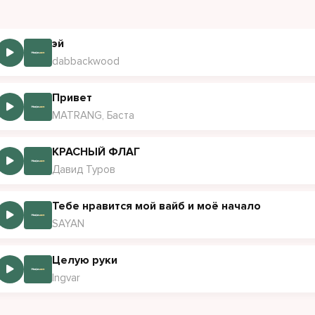
её отцовский комплекс буду твоим папой
 хотят меня на сцене: вижу по их взглядам
эй
ва выше облаков, знаю, что это опасно
dabbackwood
овые стопы, я оближу твои пальцы
кровати, на полу, в душе или на диване?
Привет
MATRANG, Баста
и душат её шею, и она не скажет Хватит
жи, нахуй тебе деньги, если ты не хочешь тратить? (О)
КРАСНЫЙ ФЛАГ
 салоне машины, и они меня ослепляют
Давид Туров
Тебе нравится мой вайб и моё начало
SAYAN
Целую руки
Ingvar