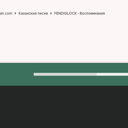
jan.com
Казахские песни
FENDIGLOCK - Воспоминания
:
admin@muzjan.com