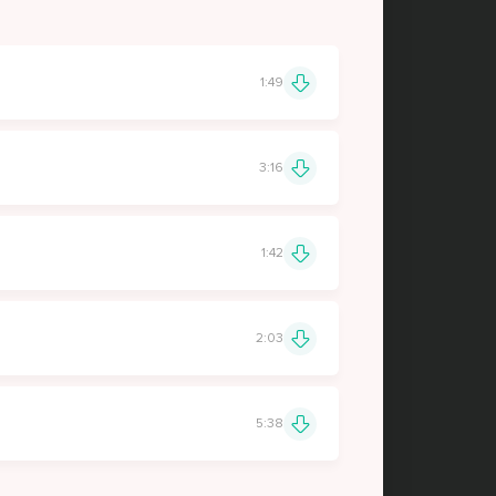
1:49
3:16
1:42
2:03
5:38