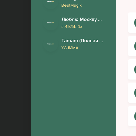
У н
BeatMagik
Они
Люблю Москву но снится London
Сно
st4lk3rbl0x
Роз
Tamam (Полная версия)
На 
YG IMMA
Рук
Ска
Я в