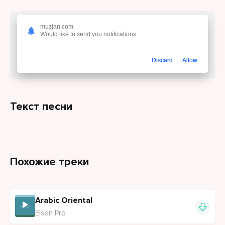
На этой странице вы можете
скачать
muzjan.com
Would like to send you notifications
песню Gipsy Kings - Casa Blanca Ya
Habibi Yalla (Spanish & Arabic Cover)
или
Discard
Allow
слушайте онлайн бесплатно.
Текст песни
Похожие треки
Arabic Oriental
Elsen Pro