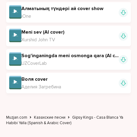
Алматының түндері ай cover show
iOne
Meni sev (AI cover)
Xurshid John TV
Sog'inganingda meni osmonga qara (AI cover)
UZCoverLab
Воля cover
Аделия Загребина
Muzjan.com
Казахские песни
Gipsy Kings - Casa Blanca Ya
Habibi Yalla (Spanish & Arabic Cover)