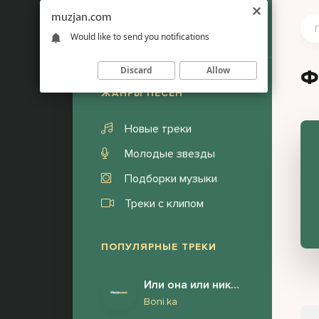
muzjan.com
Would like to send you notifications
Discard
Allow
Ф
ЖАНРЫ ПЕСЕН
Новые треки
Молодые звезды
Подборки музыки
Треки с клипом
ПОПУЛЯРНЫЕ ТРЕКИ
Или она или никто (Brazil Funk Remix)
Boni.ka