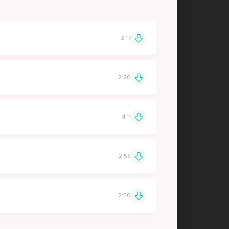
3:17
2:26
4:11
2:55
2:50