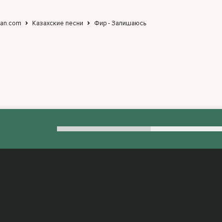
jan.com
Казахские песни
Фир - Залишаюсь
:
admin@muzjan.com