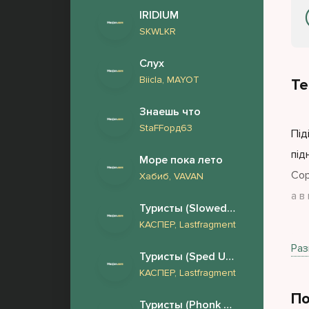
IRIDIUM
SKWLKR
Слух
Biicla, MAYOT
Те
Знаешь что
StaFFорд63
Під
під
Море пока лето
Сор
Хабиб, VAVAN
а в
Туристы (Slowed Phonk Remix)
КАСПЕР, Lastfragment
Щир
Раз
Туристы (Sped Up Phonk Remix)
дес
КАСПЕР, Lastfragment
Улю
По
на 
Туристы (Phonk Remix)