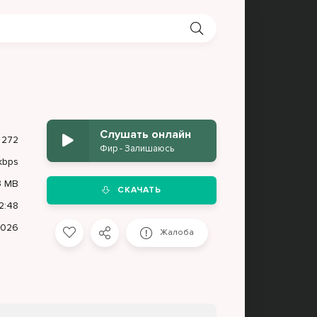
Слушать онлайн
272
Фир - Залишаюсь
kbps
3 MB
СКАЧАТЬ
2:48
2026
Жалоба