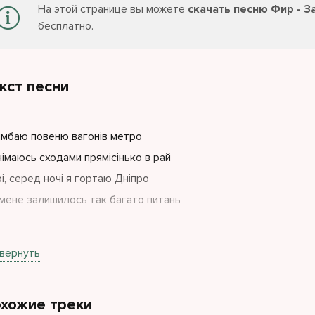
На этой странице вы можете
скачать песню Фир - 
бесплатно.
кст песни
імбаю повеню вагонів метро
німаюсь сходами прямісінько в рай
і, серед ночі я гортаю Дніпро
 мене залишилось так багато питань
і почуття залишилися
вернуть
ь там у далеких нульових
блені пісні ми куримо
хожие треки
трьох та додому на світанку