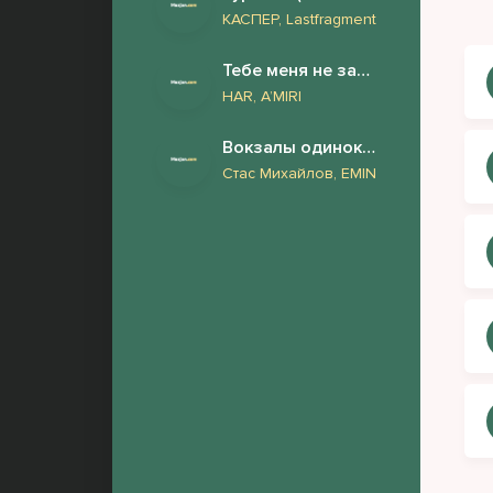
КАСПЕР, Lastfragment
Я д
Тебе меня не заменить
мер
HAR, A’MIRI
Год
Вокзалы одиноких душ
при
Стас Михайлов, EMIN
Я з
теп
Я з
сві