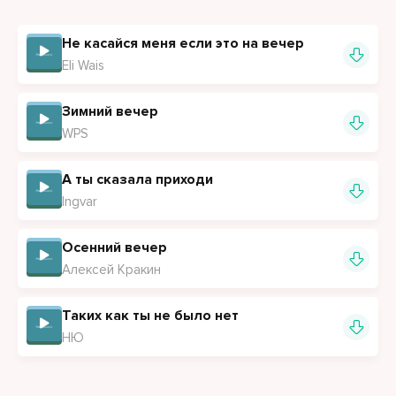
У меня тут балкон с ветрами
Где гуляет чужая грусть
Не касайся меня если это на вечер
Старый плед и забытый август
Eli Wais
Прячут то чего я боюсь
Зимний вечер
WPS
На стене перекошен вечер
Приходи, я согрею вечер
А ты сказала приходи
Разолью его по кружкам
Ingvar
Можно просто быть рядом
Напротив и не прятаться по маршруткам
Осенний вечер
Алексей Кракин
Таких как ты не было нет
НЮ