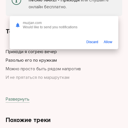
песню NAREI - Приходи
или слушайте
онлайн бесплатно.
muzjan.com
Would like to send you notifications
Текст песни
Discard
Allow
Приходи я согрею вечер
Разолью его по кружкам
Можно просто быть рядом напротив
И не прятаться по маршруткам
Приходи я согрею вечер
Развернуть
Разолью его по чашкам
Я спрошу что тебя гложет
Похожие треки
Посидим и душа нараспашку