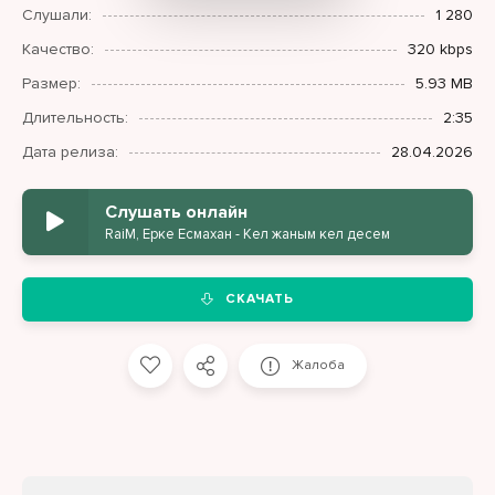
Слушали:
1 280
Качество:
320 kbps
Размер:
5.93 MB
Длительность:
2:35
Дата релиза:
28.04.2026
Слушать онлайн
RaiM, Ерке Есмахан - Кел жаным кел десем
СКАЧАТЬ
Жалоба