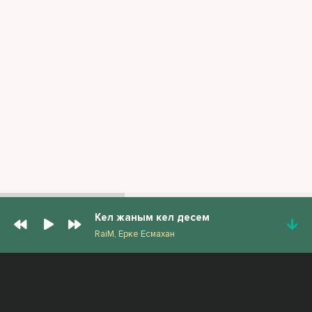
Кел жаным кел десем
RaiM, Ерке Есмахан