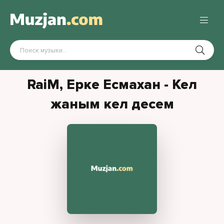
RaiM, Ерке Есмахан - Кел
жаным кел десем