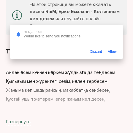
На этой странице вы можете
скачать
песню RaiM, Ерке Есмахан - Кел жаным
кел десем
или слушайте онлайн
бесплатно.
muzjan.com
Would like to send you notifications
Текст песни
Discard
Allow
Айдан әсем күннен көркем жұлдызға да теңдесем
Қылығым мен жүректегі сезім, көлең тербесем
Жаныма кеп шадырайсың, махаббатқа сенбесең
Құстай ұшып жетерем, егер жаным кел десең
Кел жаным кел десем махаббатқа шөлдесең
Развернуть
Айғады іздеп жетерем жаным, өзің кел десең