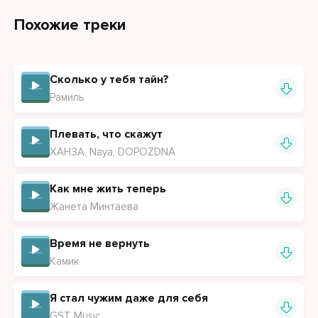
Кто обзывается тот сам так и называется
Похожие треки
Сколько ни кричи всё обратно возвращается
Сколько у тебя тайн?
Рамиль
Плевать, что скажут
ХАНЗА, Naya, DOPOZDNA
Как мне жить теперь
Жанета Минтаева
Время не вернуть
Камик
Я стал чужим даже для себя
GST Music