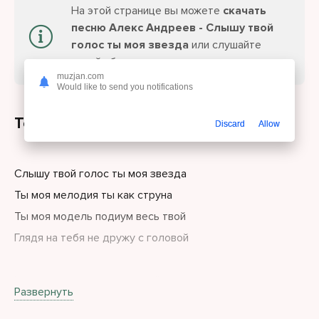
На этой странице вы можете
скачать
песню Алекс Андреев - Слышу твой
голос ты моя звезда
или слушайте
онлайн бесплатно.
muzjan.com
Would like to send you notifications
Текст песни
Discard
Allow
Слышу твой голос ты моя звезда
Ты моя мелодия ты как струна
Ты моя модель подиум весь твой
Глядя на тебя не дружу с головой
Нас осудят люди но нам всё равно
Развернуть
Мы ведь в главной роли смотрят все кино