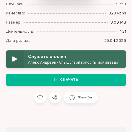
Слушали:
1 730
Качество:
320 kbps
Размер:
3.09 MB
Длительность:
1:21
Дата релиза:
25.04.2026
Слушать онлайн
Алекс Андреев - Слышу твой голос ты моя звезда
СКАЧАТЬ
Жалоба