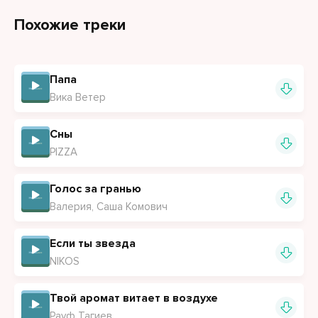
Я напьюсь так сильно это тост за тебя
Похожие треки
Счастье ты моё ты лишь для меня
Папа
Вика Ветер
Сны
PIZZA
Голос за гранью
Валерия, Саша Комович
Если ты звезда
NIKOS
Твой аромат витает в воздухе
Рауф Тагиев